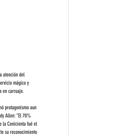
a atención del 
servicio mágico y 
a en carruaje. 
tomó protagonismo aun 
ody Allen: “El 70% 
 la Cenicienta fué el 
ite su reconocimiento 